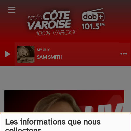
MY GUY
SAM SMITH
JE, TU, LIS - LES LIVRES DE LA SEMAINE
Les informations que nous
collectons