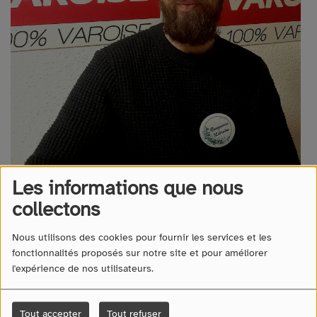
Les informations que nous
Toutes les semaines, Benjamin le spéciaiste BD de la
collectons
Libraire Olbia à Hyères vous donne sa sélection des
meilleures bandes dessinées du moment.
Nous utilisons des cookies pour fournir les services et les
fonctionnalités proposés sur notre site et pour améliorer
l'expérience de nos utilisateurs.
LE RAYON BD DE BENJAMIN -
MAMIE LUGER
Tout accepter
Tout refuser