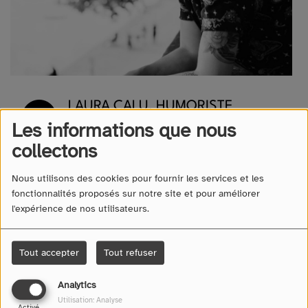
LAURA CALU, HUMORISTE
VAROISE SE MOBILISE POUR
Les informations que nous
CORRENS
collectons
Nous utilisons des cookies pour fournir les services et les
LES LIVRES DE L'ÉTÉ - NÉE
fonctionnalités proposés sur notre site et pour améliorer
D'AUCUNE FEMME
l'expérience de nos utilisateurs.
LES LIVRES DE L'ÉTÉ - RÊVES
Tout accepter
Tout refuser
OUBLIÉS
Analytics
Utilisation: Analyse
LES LIVRES DE L'ÉTÉ - SUR LEURS
Activé