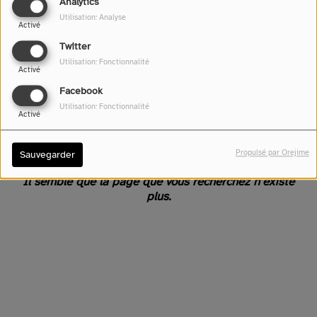
Analytics
Utilisation: Analyse
Activé
Twitter
Utilisation: Fonctionnalité
Activé
Facebook
Utilisation: Fonctionnalité
Activé
Oups, vous avez rencontré
une erreur.
Propulsé par Orejime
Sauvegarder
Il semble que la page que vous recherchez n’existe
plus.