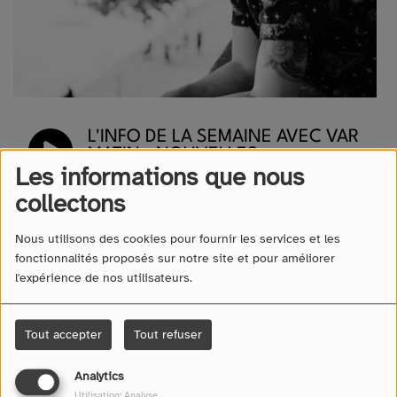
L'INFO DE LA SEMAINE AVEC VAR
MATIN - NOUVELLES
Les informations que nous
PRÉROGATIVES POUR LES
POLICES MUNICIPALES
collectons
Nous utilisons des cookies pour fournir les services et les
100% NATURE - LES JARDINS
fonctionnalités proposés sur notre site et pour améliorer
D'ALBERTAS BOUC BEL AIR
l'expérience de nos utilisateurs.
L'INVITÉ CÔTE VAROISE - ALEXIS
Tout accepter
Tout refuser
CORNU, PRÉSIDENT DES
BOULANGERIES CORNU
Analytics
Utilisation: Analyse