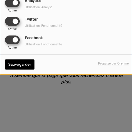
Analytics
Utilisation: Analyse
Activé
Twitter
Utilisation: Fonctionnalité
Activé
Facebook
Utilisation: Fonctionnalité
Activé
Oups, vous avez rencontré
une erreur.
Propulsé par Orejime
Sauvegarder
Il semble que la page que vous recherchez n’existe
plus.