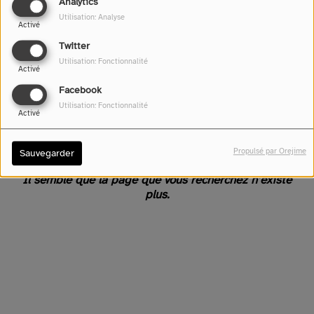
Analytics
Utilisation: Analyse
Activé
Twitter
Utilisation: Fonctionnalité
Activé
Facebook
Utilisation: Fonctionnalité
Activé
Oups, vous avez rencontré
une erreur.
Propulsé par Orejime
Sauvegarder
Il semble que la page que vous recherchez n’existe
plus.