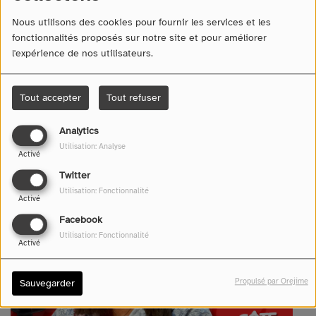
Nous utilisons des cookies pour fournir les services et les
fonctionnalités proposés sur notre site et pour améliorer
l'expérience de nos utilisateurs.
Tout accepter
Tout refuser
08 mai 2026 -
581 vues
Analytics
Écouter le podcast
Télécharger le podcast
Utilisation: Analyse
Activé
Twitter
Utilisation: Fonctionnalité
Activé
Facebook
Utilisation: Fonctionnalité
Activé
Propulsé par Orejime
Sauvegarder