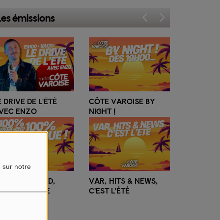
Les émissions
ÔTE VAROISE BY
LA MATINALE
IGHT !
ESTIVALE AVEC KYEL
s sur notre
AR, HITS & NEWS,
'EST L'ÉTÉ