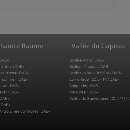
 Sainte Baume
Vallée du Gapeau
 DAB+
Solliès-Pont : DAB+
ur mer : DAB+
Solliès-Toucas : DAB+
re d'azur : DAB+
Solliès-Ville : 101.5 FM / DAB+
r sur mer : DAB+
La Farlède : 101.5 FM / DAB+
sset : DAB+
Belgentier : DAB+
llet : DAB+
Méounes : DAB+
 DAB+
Vallée de Sauvebonne 101.5 FM /
: DAB+
t (Bouches du Rhône) : DAB+