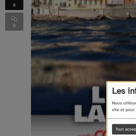
0
0
Les in
Nous utiliso
site et pour
Tout accep