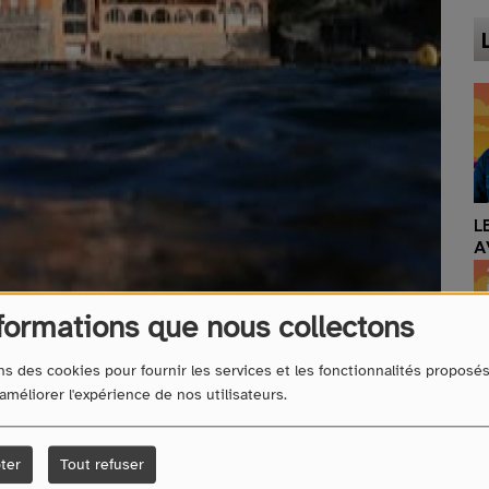
LE DRIVE DE L'ÉTÉ
C
AVEC ENZO
N
formations que nous collectons
ns des cookies pour fournir les services et les fonctionnalités proposé
 améliorer l'expérience de nos utilisateurs.
100% WEEK-END,
V
100% MUSIQUE
C
ter
Tout refuser