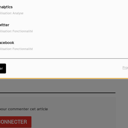
nalytics
ilisation: Analyse
witter
ilisation: Fonctionnalité
Télécharger le podcast
acebook
ilisation: Fonctionnalité
Pro
er
our commenter cet article
CONNECTER