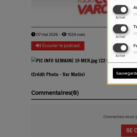
A
Ut
Activé
T
Ut
07 mai 2026 -
1024 vues
Activé
Écouter le podcast
F
Ut
Activé
Sauvegard
(Crédit Photo - Var Matin)
Commentaires(0)
Connectez-vous p
SE 