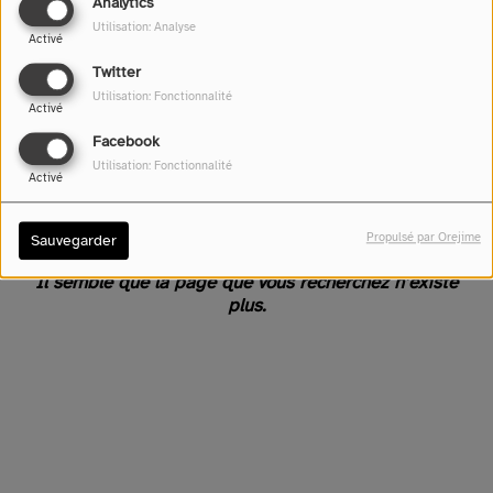
Analytics
Utilisation: Analyse
Activé
Twitter
Utilisation: Fonctionnalité
Activé
Facebook
Utilisation: Fonctionnalité
Activé
Oups, vous avez rencontré
une erreur.
Propulsé par Orejime
Sauvegarder
Il semble que la page que vous recherchez n’existe
plus.