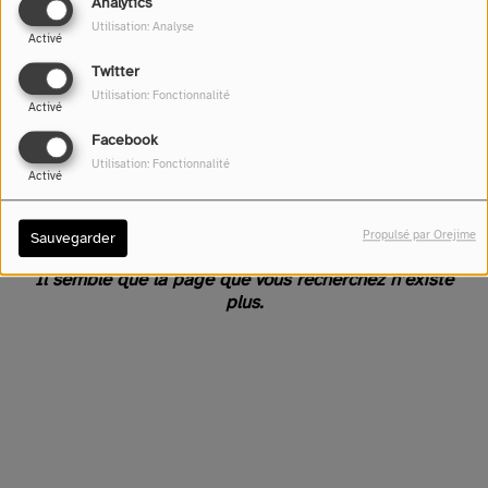
Analytics
Utilisation: Analyse
Activé
Twitter
Utilisation: Fonctionnalité
Activé
Facebook
Utilisation: Fonctionnalité
Activé
Oups, vous avez rencontré
une erreur.
Propulsé par Orejime
Sauvegarder
Il semble que la page que vous recherchez n’existe
plus.